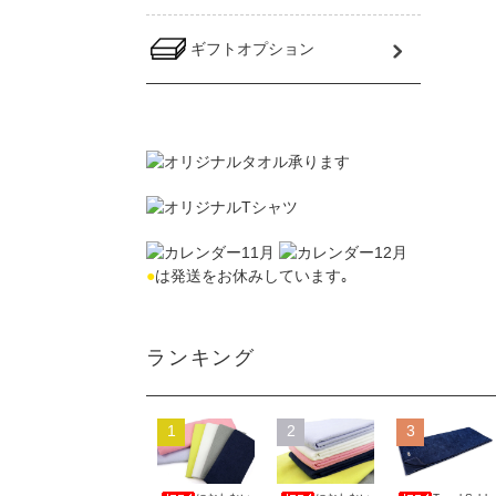
ギフトオプション
●
は発送をお休みしています｡
ランキング
1
2
3