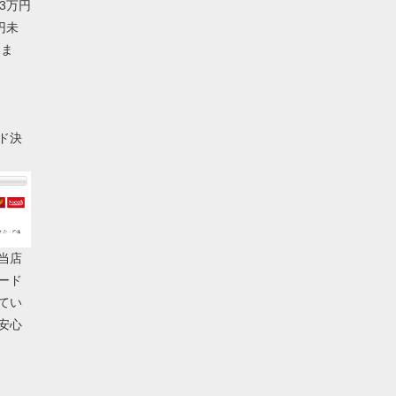
3万円
円未
円ま
ド決
当店
ード
てい
安心