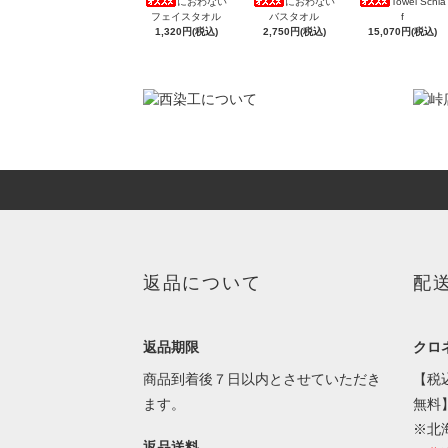
Towel Schla
におわない
におわない
f
フェイスタオル
バスタオル
15,070円(税込)
1,320円(税込)
2,750円(税込)
返品について
配
返品期限
クロ
商品到着後７日以内とさせていただき
【税
ます。
無料
※北
返品送料