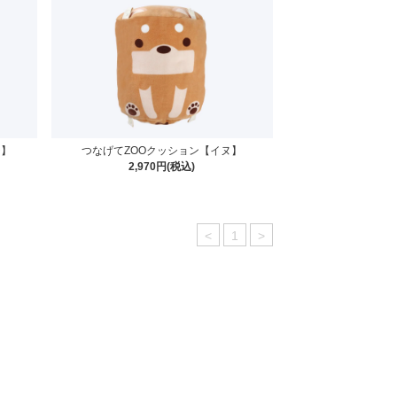
ジ】
つなげてZOOクッション【イヌ】
2,970円(税込)
<
1
>