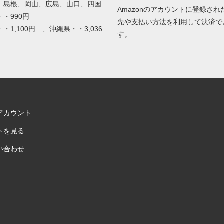
、島根、岡山、広島、山口、四国
Amazonのアカウントに登録され
・・990円
先や支払い方法を利用して決済で
・1,100円 、沖縄県・・3,036
す。
アカウント
トを見る
い合わせ