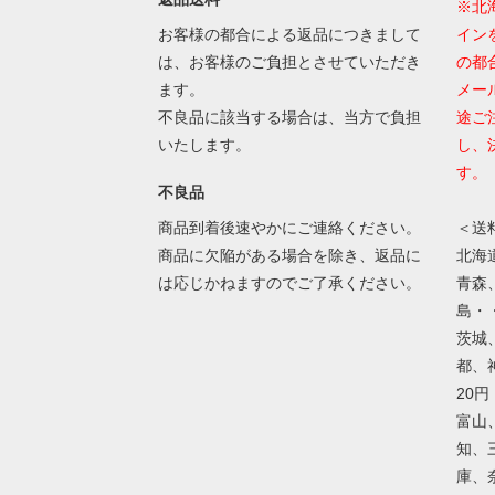
※北
お客様の都合による返品につきまして
イン
は、お客様のご負担とさせていただき
の都
ます。
メー
不良品に該当する場合は、当方で負担
途ご
いたします。
し、
す。
不良品
商品到着後速やかにご連絡ください。
＜送
商品に欠陥がある場合を除き、返品に
北海道
は応じかねますのでご了承ください。
青森
島・・
茨城
都、
20円
富山
知、
庫、