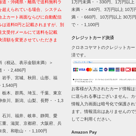
海道・沖縄県・離島で送料無料ラ
1万円未満・・330円、1万円以上 
を超えられている場合、システム
未満・・440円、3万円以上 10万
合上カート画面ならびに自動配信
満・・660円、10万円以上 30万
ルは送料0円と記載されますが、別
で・・1,100円
注文受付メールにて送料を記載
クレジットカード決済
決済額を変更させていただきま
クロネコヤマトのクレジットカー
済です。
料（税込、表示金額未満）＞
・・2,486円
、岩手、宮城、秋田、山形、福
1,540円
お客様が入力されたカード情報は
、栃木、群馬、埼玉、千葉、東京
に送られる事はございません。カ
神奈川、新潟、山梨、長野・・1,3
情報入力画面は暗号化で保護され
ます。情報流出はありませんので
、石川、福井、岐阜、静岡、愛
してご利用ください。
三重、滋賀、京都府、大阪府、兵
奈良、和歌山・・1,100円
Amazon Pay