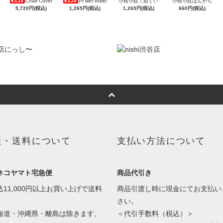
Chair Cover
Pt wet towel
小桜小紋てぬぐい
小桜小紋はんかち
5,720円(税込)
1,265円(税込)
1,265円(税込)
660円(税込)
送・送料について
支払い方法について
ネコヤマト宅急便
商品代引き
込11,000円以上お買い上げで送料
商品引渡し時に現金にてお支払い
】
さい。
海道・沖縄県・離島は除きます。
＜代引手数料（税込）＞